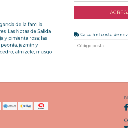
AGREGA
gancia de la familia
res. Las Notas de Salida
Calculá el costo de env
a y pimienta rosa; las
 peonía, jazmín y
 cedro, almizcle, musgo
N
C