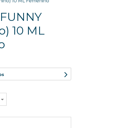
ino) 10 ML Femenino
 FUNNY
o) 10 ML
o
os