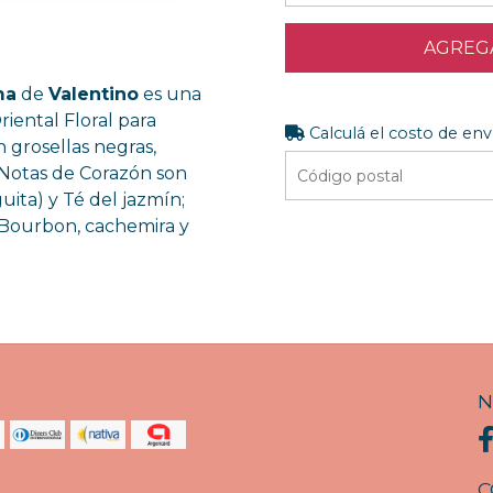
AGREGA
ma
de
Valentino
es una
Oriental Floral para
Calculá el costo de env
n grosellas negras,
 Notas de Corazón son
ita) y Té del jazmín;
a Bourbon, cachemira y
N
C