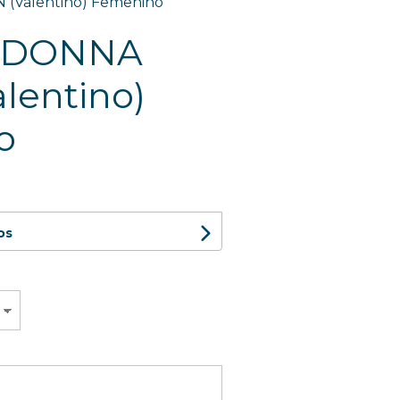
(Valentino) Femenino
 DONNA
lentino)
o
os