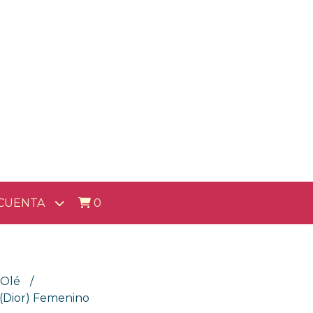
CUENTA
0
-Olé
(Dior) Femenino