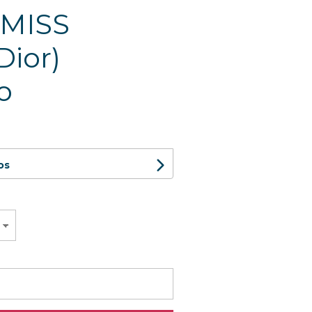
 MISS
Dior)
o
os