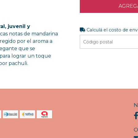
AGREGA
al, juvenil y
Calculá el costo de env
scas notas de mandarina
regido por el aroma a
elegante que se
 para lograr un toque
or pachuli.
N
C